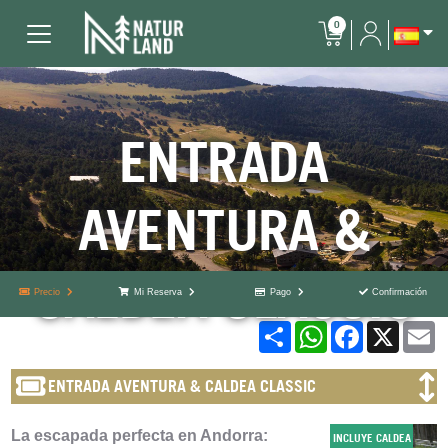
0
ENTRADA
AVENTURA &
CALDEA CLASSIC
Precio
Mi Reserva
Pago
Confirmación
Share
WhatsApp
Facebook
X
E
ENTRADA AVENTURA & CALDEA CLASSIC
La escapada perfecta en Andorra:
INCLUYE CALDEA