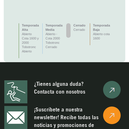
Temporada
Temporada
Cerrado
Temporada
Alta
Media
Cerrado
Baja
Abierto
Abierto -
Abierto cota
Cota 1600 y
Cota 2000
1600
2000
Tobotronc
Tobotronc
Cerrado
Abierto
¿Tienes alguna duda?
Contacta con nosotros
¡Suscríbete a nuestra
newsletter! Recibe todas las
noticias y promociones de