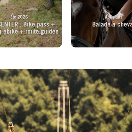
Été 2026
Activitats
CENTER : Bike pass +
Balade à chev
n ebike + route guidée