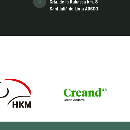
Crta. de la Rabassa km. 8
Sant Julià de Lòria AD600