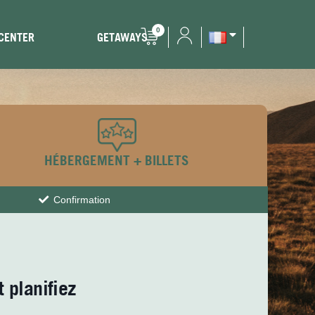
0
 CENTER
GETAWAYS
HÉBERGEMENT + BILLETS
Confirmation
t planifiez