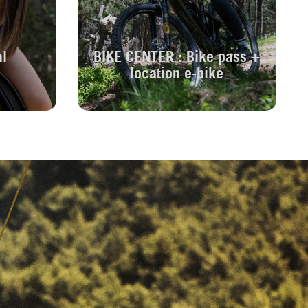
al
BIKE CENTER : Bike pass +
location e-bike