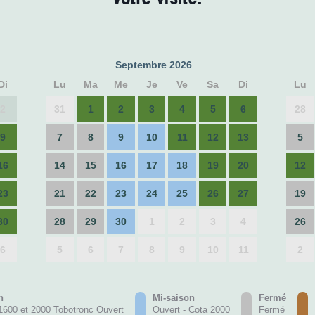
Septembre 2026
Di
Lu
Ma
Me
Je
Ve
Sa
Di
Lu
2
31
1
2
3
4
5
6
28
9
7
8
9
10
11
12
13
5
16
14
15
16
17
18
19
20
12
23
21
22
23
24
25
26
27
19
30
28
29
30
1
2
3
4
26
6
5
6
7
8
9
10
11
2
n
Mi-saison
Fermé
1600 et 2000 Tobotronc Ouvert
Ouvert - Cota 2000
Fermé