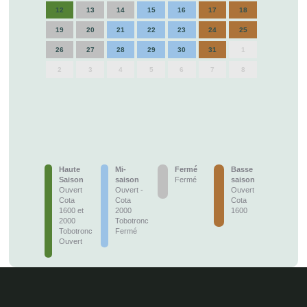
12
13
14
15
16
17
18
19
20
21
22
23
24
25
26
27
28
29
30
31
1
2
3
4
5
6
7
8
Haute
Mi-
Fermé
Basse
Saison
saison
Fermé
saison
Ouvert
Ouvert -
Ouvert
Cota
Cota
Cota
1600 et
2000
1600
2000
Tobotronc
Tobotronc
Fermé
Ouvert