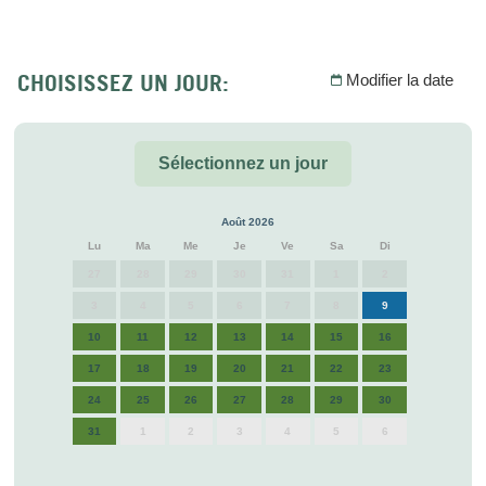
CHOISISSEZ UN JOUR:
Modifier la date
Sélectionnez un jour
Août 2026
Lu
Ma
Me
Je
Ve
Sa
Di
27
28
29
30
31
1
2
3
4
5
6
7
8
9
10
11
12
13
14
15
16
17
18
19
20
21
22
23
24
25
26
27
28
29
30
31
1
2
3
4
5
6