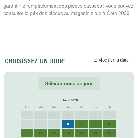
garantir le remplacement des pièces cassées ; vous pouvez
consulter le prix des pièces au magasin situé à Cota 2000.
CHOISISSEZ UN JOUR:
Modifier la date
Sélectionnez un jour
Août 2026
Lu
Ma
Me
Je
Ve
Sa
Di
27
28
29
30
31
1
2
3
4
5
6
7
8
9
10
11
12
13
14
15
16