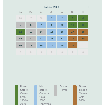
Octobre 2026
>
Lu
Ma
Me
Je
Ve
Sa
Di
28
29
30
1
2
3
4
5
6
7
8
9
10
11
12
13
14
15
16
17
18
19
20
21
22
23
24
25
26
27
28
29
30
31
1
2
3
4
5
6
7
8
Haute
Mi-
Fermé
Basse
Saison
saison
Fermé
saison
Ouvert
Ouvert -
Ouvert
Cota
Cota
Cota
1600 et
2000
1600
2000
Tobotronc