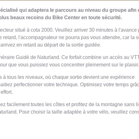
cialisé qui adaptera le parcours au niveau du groupe afin
 plus beaux recoins du Bike Center en toute sécurité.
ecteur situé à cota 2000. Veuillez arriver 30 minutes à l'avance
e retard, l'accompagnateur ne pourra pas vous attendre, car la sor
rivez en retard au départ de la sortie guidée.
néraire Guidé de Naturland. Ce forfait combine un accès au VTT
our que vous puissiez vous concentrer pleinement sur le plaisir.
s à tous les niveaux, où chaque sortie devient une expérience
tiez perfectionner votre technique. Optimisez votre temps grâce
ffort.
ez facilement toutes les côtes et profitez de la montagne sans l
rland. Pour choisir la taille adaptée à votre vélo, veuillez consu