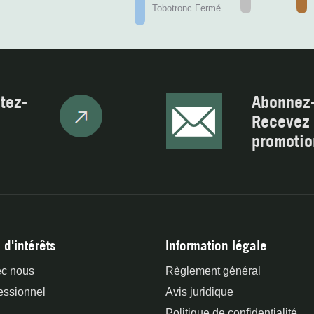
Tobotronc Fermé
tez-
Abonnez-
Recevez 
promotio
 d'intérêts
Information légale
ec nous
Règlement général
essionnel
Avis juridique
Politique de confidentialité