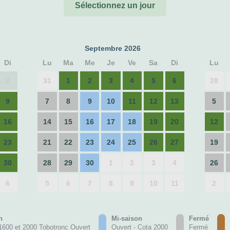
Sélectionnez un jour
Septembre 2026
Di
Lu
Ma
Me
Je
Ve
Sa
Di
Lu
2
31
1
2
3
4
5
6
28
9
7
8
9
10
11
12
13
5
16
14
15
16
17
18
19
20
12
23
21
22
23
24
25
26
27
19
30
28
29
30
1
2
3
4
26
6
5
6
7
8
9
10
11
2
n
Mi-saison
Fermé
1600 et 2000 Tobotronc Ouvert
Ouvert - Cota 2000
Fermé