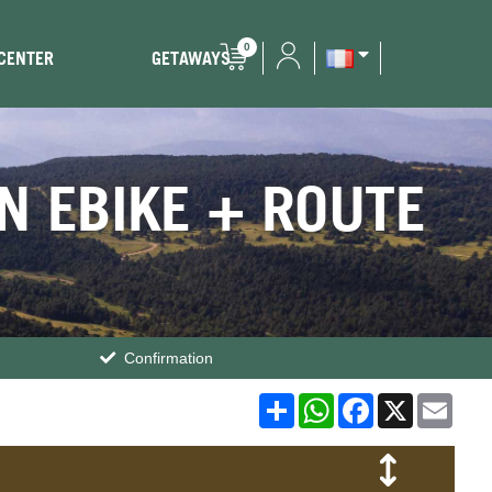
0
 CENTER
GETAWAYS
ON EBIKE + ROUTE
Confirmation
Share
WhatsApp
Facebook
X
Emai